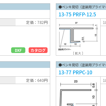
●ペンキ見切（塗装用プライマ
13-75 PRFP-12.5
定価：782円
1
DXF
カタログ
［ 拡大 ］
●ペンキ見切（塗装用プライマ
13-77 PRPC-10
定価：640円
1