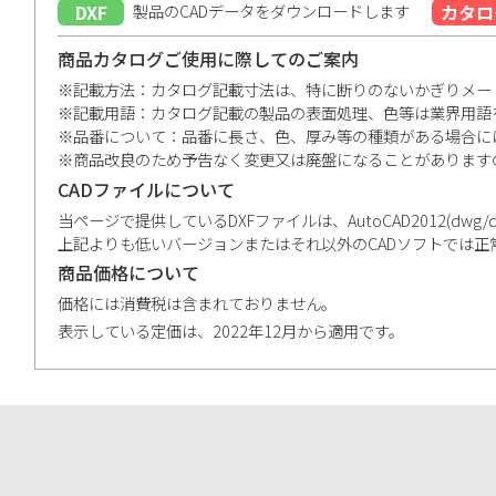
DXF
製品のCADデータをダウンロードします
カタロ
商品カタログご使用に際してのご案内
※記載方法：カタログ記載寸法は、特に断りのないかぎりメー
※記載用語：カタログ記載の製品の表面処理、色等は業界用語
※品番について：品番に長さ、色、厚み等の種類がある場合に
※商品改良のため予告なく変更又は廃盤になることがあります
CADファイルについて
当ページで提供しているDXFファイルは、AutoCAD2012(dwg/dxf)、V
上記よりも低いバージョンまたはそれ以外のCADソフトでは
商品価格について
価格には消費税は含まれておりません。
表示している定価は、2022年12月から適用です。