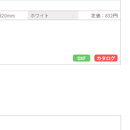
820mm
ホワイト
定価：832円
DXF
カタログ