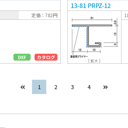
13-81 PRPZ-12
定価：782円
1
DXF
カタログ
［ 拡大 ］
1
2
3
4