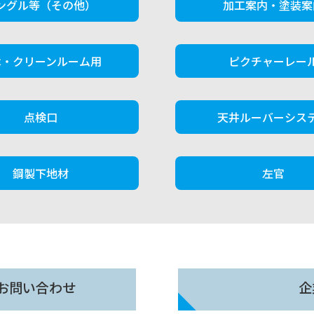
ングル等（その他）
加工案内・塗装案
木・クリーンルーム用
ピクチャーレー
点検口
天井ルーバーシス
鋼製下地材
左官
お問い合わせ
企