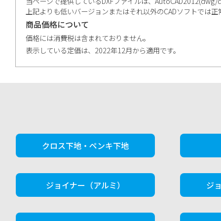
当ページで提供しているDXFファイルは、AutoCAD2012(dwg/dxf)、V
上記よりも低いバージョンまたはそれ以外のCADソフトでは
商品価格について
価格には消費税は含まれておりません。
表示している定価は、2022年12月から適用です。
クロス下地・ペンキ下地
ジョイナー（アルミ）
ジ