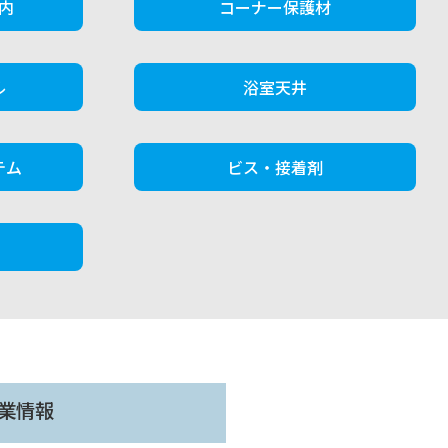
内
コーナー保護材
ル
浴室天井
テム
ビス・接着剤
業情報