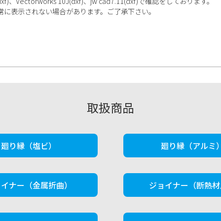
ectorworks 10J(dxf)、jw cad7.11(dxf)で確認をしております。
正常に表示されない場合があります。ご了承下さい。
取扱商品
廻り縁（塩ビ）
廻り縁（アルミ
ョイナー（金属折曲）
ジョイナー（断熱材