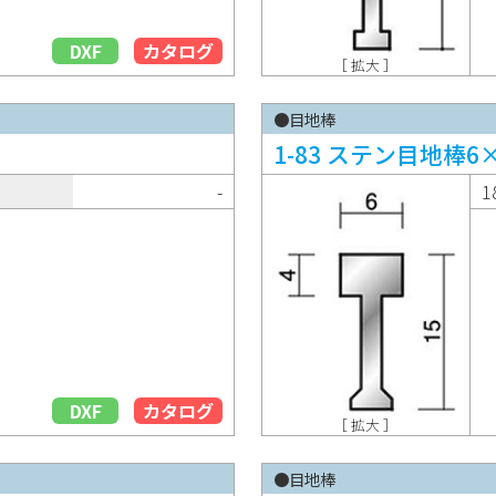
DXF
カタログ
［ 拡大 ］
●目地棒
1-83 ステン目地棒6×
-
1
DXF
カタログ
［ 拡大 ］
●目地棒