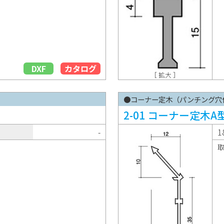
DXF
カタログ
［ 拡大 ］
●コーナー定木（パンチング穴
2-01 コーナー定木A
-
1