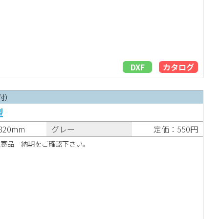
DXF
カタログ
付）
型
820mm
グレー
定価：550円
取寄品 納期をご確認下さい。