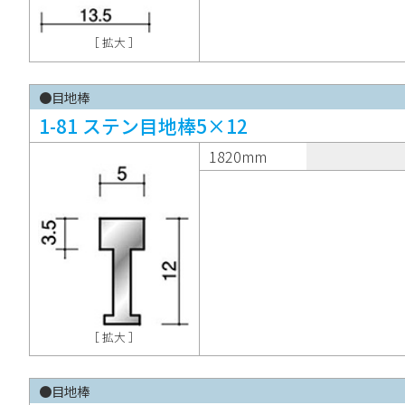
［ 拡大 ］
●目地棒
1-81 ステン目地棒5×12
1820mm
［ 拡大 ］
●目地棒