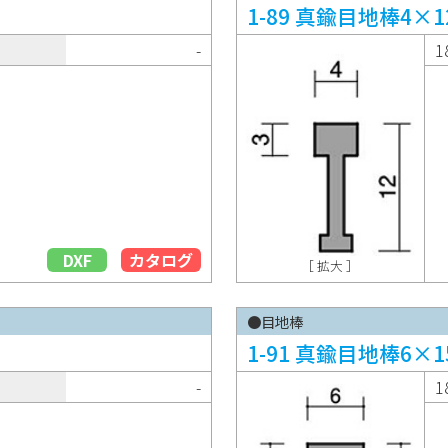
1-89 真鍮目地棒4×1
-
1
DXF
カタログ
［ 拡大 ］
●目地棒
1-91 真鍮目地棒6×1
-
1