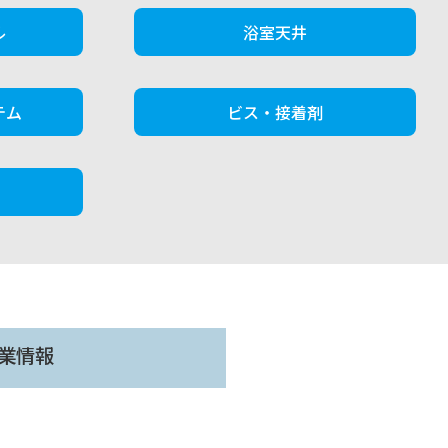
ル
浴室天井
テム
ビス・接着剤
業情報