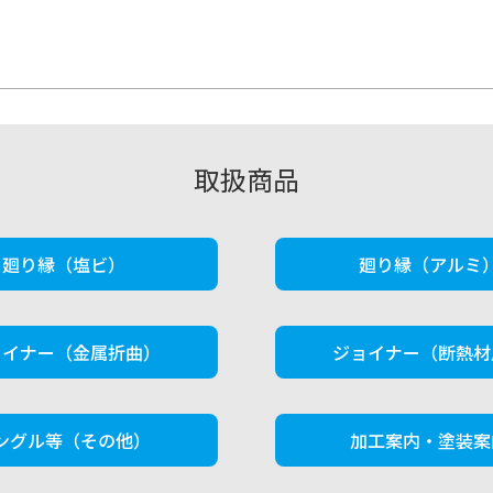
取扱商品
廻り縁（塩ビ）
廻り縁（アルミ
ョイナー（金属折曲）
ジョイナー（断熱材
ングル等（その他）
加工案内・塗装案