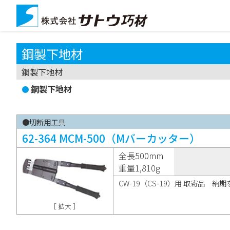
鋼製下地材
鋼製下地材
鋼製下地材
●切断用工具
62-364 MCM-500（Mバーカッター）
全長500mm
重量1,810g
CW-19（CS-19）用 取寄品 
［ 拡大 ］