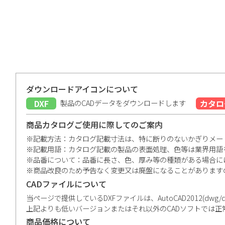
ダウンロードアイコンについて
DXF
製品のCADデータをダウンロードします
カタロ
商品カタログご使用に際してのご案内
※記載方法：カタログ記載寸法は、特に断りのないかぎりメー
※記載用語：カタログ記載の製品の表面処理、色等は業界用語
※品番について：品番に長さ、色、厚み等の種類がある場合に
※商品改良のため予告なく変更又は廃盤になることがあります
CADファイルについて
当ページで提供しているDXFファイルは、AutoCAD2012(dwg/dxf)、V
上記よりも低いバージョンまたはそれ以外のCADソフトでは
商品価格について